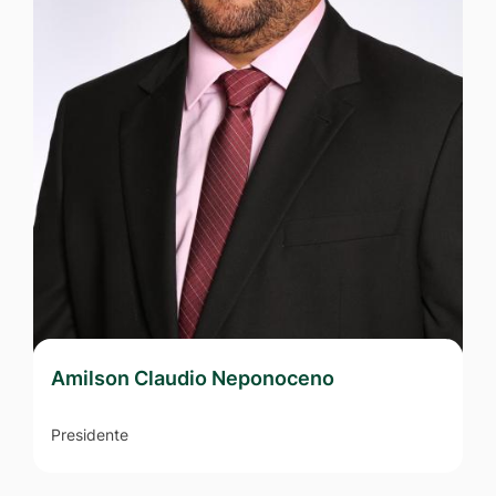
Amilson Claudio Neponoceno
J
Presidente
Te