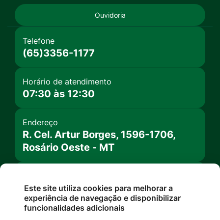
Acessar
Acessar
Acessar
a
a
a
Ouvidoria
Rede
Rede
Rede
Telefone
Social
Social
Social
(65)3356-1177
Facebook
Instagram
Radar
Transparência
Horário de atendimento
07:30 às 12:30
Endereço
R. Cel. Artur Borges, 1596-1706,
Rosário Oeste - MT
Portal Transparência
Este site utiliza cookies para melhorar a
experiência de navegação e disponibilizar
Notícias
funcionalidades adicionais
Atual Legislatura