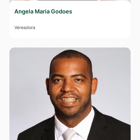
Angela Maria Godoes
P
Vereadora
V