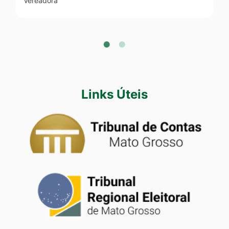
Vereadora
Links Úteis
Seção Banners
Banner
TCE
Banner
TRE