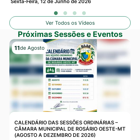
Sexta-Feira, 12 de Junho de 2026
Ter
Ver Todos os Vídeos
Próximas Sessões e Eventos
Seção Sessões
11
de Agosto
CALENDÁRIO DAS SESSÕES ORDINÁRIAS –
CÂMARA MUNICIPAL DE ROSÁRIO OESTE-MT
(AGOSTO A DEZEMBRO DE 2026)