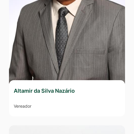
Altamir da Silva Nazário
M
Vereador
V